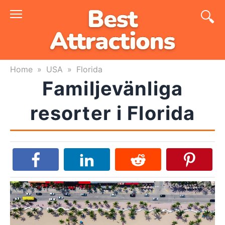
Skip
to
content
Home
»
USA
»
Florida
Familjevänliga
resorter i Florida