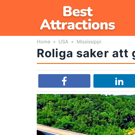
Skip
to
content
Home
»
USA
»
Mississippi
Roliga saker att 