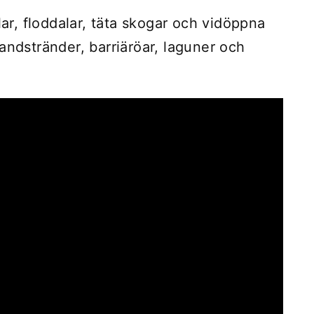
lar, floddalar, täta skogar och vidöppna
andstränder, barriäröar, laguner och