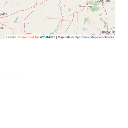
Leaflet
|
| Map data ©
OpenStreetMap
contributors
Developed by
WP MAPIT