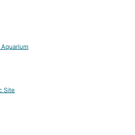
 Aquarium
c Site