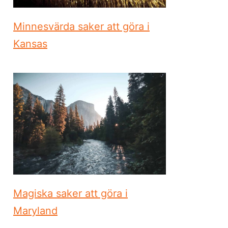
Minnesvärda saker att göra i
Kansas
Magiska saker att göra i
Maryland